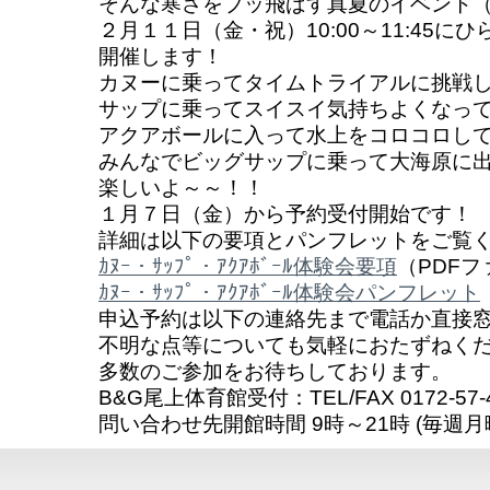
そんな寒さをブッ飛ばす真夏のイベント
２月１１日（金・祝）10:00～11:45に
開催します！
カヌーに乗ってタイムトライアルに挑戦
サップに乗ってスイスイ気持ちよくなっ
アクアボールに入って水上をコロコロし
みんなでビッグサップに乗って大海原に
楽しいよ～～！！
１月７日（金）から予約受付開始です！
詳細は以下の要項とパンフレットをご覧
ｶﾇｰ・ｻｯﾌﾟ・ｱｸｱﾎﾞｰﾙ体験会要項
（PDFフ
ｶﾇｰ・ｻｯﾌﾟ・ｱｸｱﾎﾞｰﾙ体験会パンフレット
申込予約は以下の連絡先まで電話か直接
不明な点等についても気軽におたずねく
多数のご参加をお待ちしております。
B&G尾上体育館受付：TEL/FAX 0172-57-
問い合わせ先開館時間 9時～21時 (毎週月