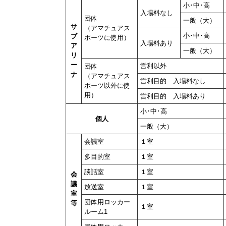
小･中･高
入場料なし
団体
一般（大）
サ
（アマチュアス
小･中･高
ブ
ポーツに使用）
入場料あり
ア
一般（大）
リ
ー
営利以外
団体
ナ
（アマチュアス
営利目的 入場料なし
ポーツ以外に使
用）
営利目的 入場料あり
小･中･高
個人
一般（大）
会議室
１室
多目的室
１室
談話室
１室
会
議
放送室
１室
室
団体用ロッカー
等
１室
ルーム1