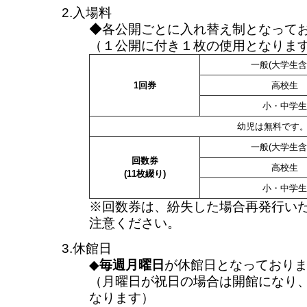
2.入場料
◆各公開ごとに入れ替え制となって
（１公開に付き１枚の使用となりま
一般(大学生含
1回券
高校生
小・中学生
幼児は無料です
一般(大学生含
回数券
高校生
(11枚綴り)
小・中学生
※回数券は、紛失した場合再発行い
注意ください。
3.休館日
◆
毎週月曜日
が休館日となっており
（月曜日が祝日の場合は開館になり
なります）