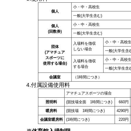
小・中・高校生
個人
一般(大学生含む)
小・中・高校生
個人
(回数券)
一般(大学生含む)
小・中・高校
入場料を徴収
団体
しない場合
一般(大学生含む
(アマチュア
スポーツに
小・中・高校
入場料を徴収
使用する場合)
する場合
一般(大学生含む
会議室
（1時間につき）
4.付属設備使用料
アマチュアスポーツの場合
照明料
(競技場全面 1時間につき)
660円
暖房料
(競技場 1時間につき)
4290円
会議室暖房料
(1時間につき)
220円