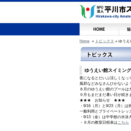
Home
»
トピックス
»
ゆうえ
ゆうえい館スイミン
夜になるとだいぶ涼しくなっ
風邪などみなさんひかないよ
８月のゆうえい館のプールは
９月もまだまだ暑い日が続き
★★★ お知らせ ★★★
・9/16（月）と9/23（月
一般利用とプライベートレッ
・9/13（金）は中学校の水
・９月の教室日程表は
こちら
（