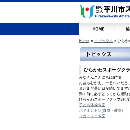
Home
»
トピックス
»
ひらか
ひらかわスポーツクラ
みなさんこんにちは!(^^)!
お盆もむかえ、一息ついたところ
まだまだ暑い日が続いてます
動く前に必ずとってから運動する
ひらかわスポーツクラブ9月度
子ども体操教室
バドミントン(育成・教室)
ヨガ・レク教室