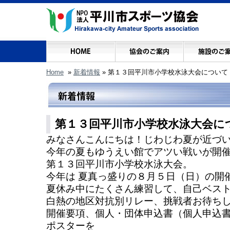
Home
»
新着情報
»
第１３回平川市小学校水泳大会について
第１３回平川市小学校水泳大会に
みなさんこんにちは！じわじわ夏が近づ
今年の夏もゆうえい館でアツい戦いが開
第１３回平川市小学校水泳大会。
今年は 夏真っ盛りの８月５日（日）の開
夏休み中にたくさん練習して、自己ベス
白熱の地区対抗別リレー、挑戦者お待ち
開催要項、個人・団体申込書（個人申込
ポスターを